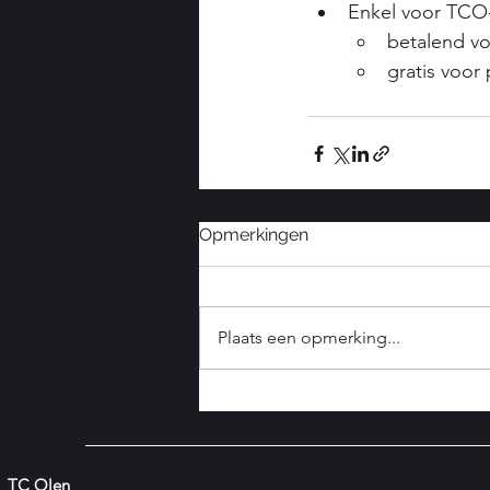
Enkel voor TCO
betalend vo
gratis voor
Opmerkingen
Plaats een opmerking...
TC Olen