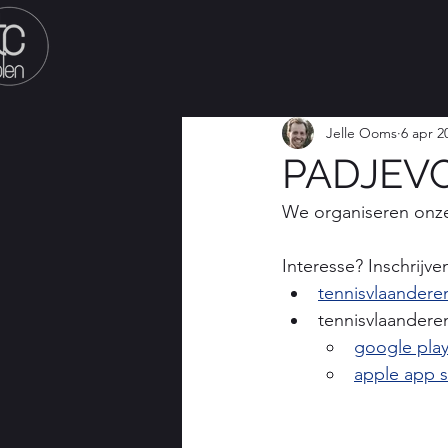
Jelle Ooms
6 apr 2
PADJEVOL
We organiseren onz
Interesse? Inschrijve
tennisvlaandere
tennisvlaandere
google play
apple app s