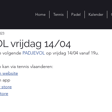
Home
Tennis
Padel
Kalender
023
 vrijdag 14/04
e volgende 
PADJEVOL 
op vrijdag 14/04 vanaf 19u.
n kan via tennis vlaanderen: 
n website
n app 
 store
tore