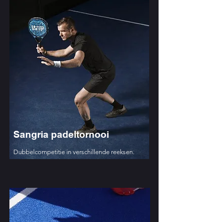
Sangria padeltornooi
Dubbelcompetitie in verschillende reeksen.