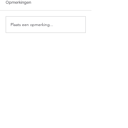
Opmerkingen
Plaats een opmerking...
TC Olen
Kapellekensstraat 25
2250 Olen
info @ tcolen.be
padel @ tcolen.be