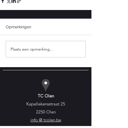
Opmerkingen
Plaats een opmerking...
TC Olen
Kapellekensstraat 25
2250 Olen
info @ tcolen.be
padel @ tcolen.be